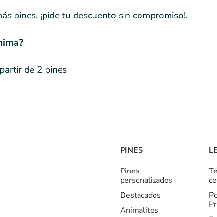
más pines, ¡pide tu descuento sin compromiso!.
ínima?
artir de 2 pines
PINES
L
Pines
Té
personalizados
co
Destacados
Po
Pr
Animalitos