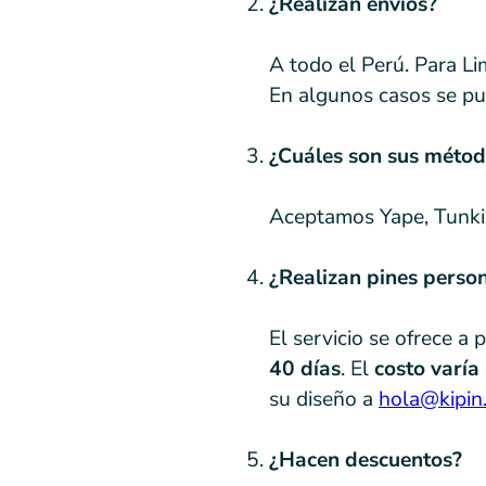
¿Realizan envíos?
A todo el Perú. Para L
En algunos casos se pue
¿Cuáles son sus méto
Aceptamos Yape, Tunki,
¿Realizan pines perso
El servicio se ofrece a 
40 días
. El
costo varía
su diseño a
hola@kipin
¿Hacen descuentos?