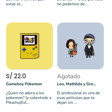
estas ol...
no podemos de...
S/ 22.0
Agotado
Gameboy Pokemon
Leo, Mathilda y Groot | El profesional 🔫
¿Quien no adora a los
El profesional es una de
pokemon? (y sobretodo a
esas películas que te
Pikachu)Est...
dejan sin ...