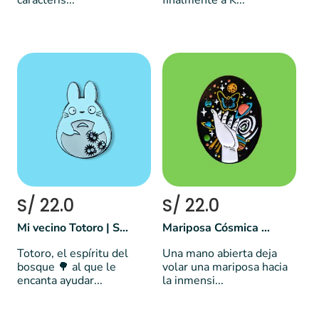
caracterís...
finalmente a K...
S/ 22.0
S/ 22.0
Mi vecino Totoro | Studio Ghibli 🎬
Mariposa Cósmica 🦋✨🌌
Totoro, el espíritu del
Una mano abierta deja
bosque 🌳 al que le
volar una mariposa hacia
encanta ayudar...
la inmensi...