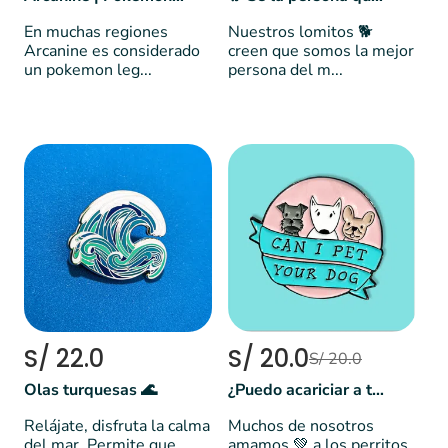
En muchas regiones
Nuestros lomitos 🐕
Arcanine es considerado
creen que somos la mejor
un pokemon leg...
persona del m...
S/ 22.0
S/ 20.0
S/ 20.0
Olas turquesas 🌊
¿Puedo acariciar a tu perro?
Relájate, disfruta la calma
Muchos de nosotros
del mar .Permite que
amamos 💚 a los perritos,