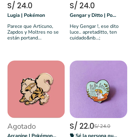
S/ 24.0
S/ 24.0
Lugia | Pokémon
Gengar y Ditto | Pokemon
Parece que Articuno,
Hey Gengar !, ese dito
Zapdos y Moltres no se
luce.. apretaditto, ten
están portand...
cuidado&nb...;
S/ 22.0
Agotado
S/ 24.0
Arcanine | Pokémon 🔥
🐕 Sé la persona que tu perrito piensa que eres