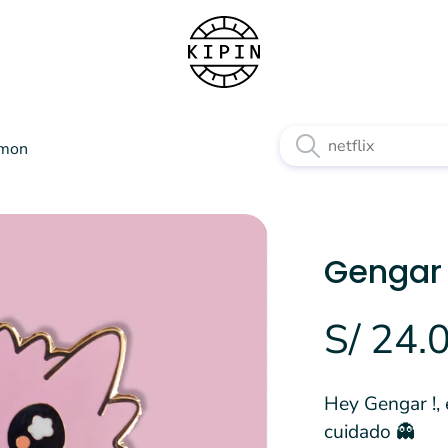
emon
Gengar 
S/ 24.
Hey Gengar !, e
cuidado 👻