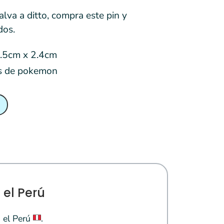
lva a ditto, compra este pin y
dos.
2.5cm x 2.4cm
es de pokemon
 el Perú
 el Perú
.