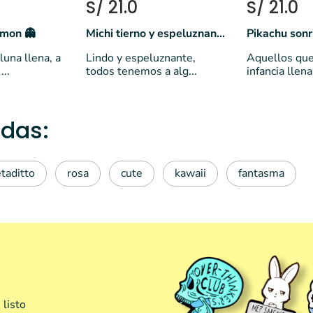
S/ 21.0
S/ 21.0
emon 👻
Michi tierno y espeluznante
Pikachu sonr
luna llena, a
Lindo y espeluznante,
Aquellos que
..
todos tenemos a alg...
infancia llena 
das:
taditto
rosa
cute
kawaii
fantasma
 listo