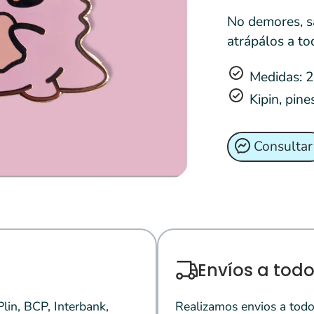
No demores, sa
atrápálos a to
Medidas: 
Kipin, pin
Consultar
Envíos a todo
in, BCP, Interbank,
Realizamos envios a todo