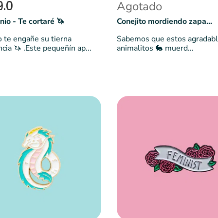
9.0
Agotado
nio - Te cortaré 🦄
Conejito mordiendo zapatilla 🐇
 te engañe su tierna
Sabemos que estos agradab
ncia 🦄 .Este pequeñín ap...
animalitos 🐇 muerd...