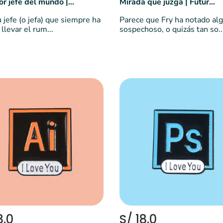
El mejor jefe del mundo | World's best boss 💼
Mirada que juzga | Futurama
u jefe (o jefa) que siempre ha
Parece que Fry ha notado al
llevar el rum...
sospechoso, o quizás tan so..
8.0
S/ 18.0