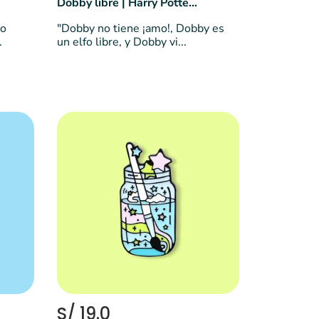
Dobby libre | Harry Potter 🧦
go
"Dobby no tiene ¡amo!, Dobby es
.
un elfo libre, y Dobby vi...
S/ 19.0