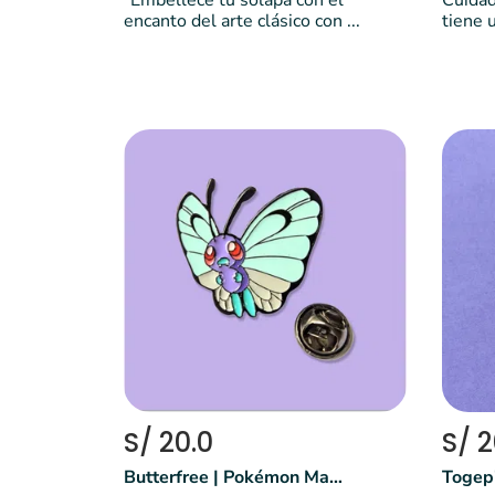
"Embellece tu solapa con el
Cuidad
encanto del arte clásico con ...
tiene u
S/ 20.0
S/ 2
Butterfree | Pokémon Mariposa
Togep