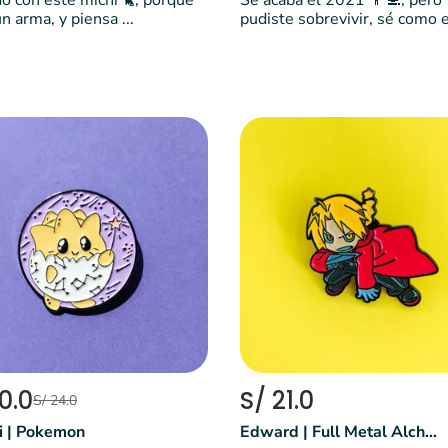
o con este michi 🐈, porque
Se acaba el 2021 👨‍💻, pero
n arma, y piensa ...
pudiste sobrevivir, sé como e
0.0
S/ 21.0
S/ 24.0
i | Pokemon
Edward | Full Metal Alchemist