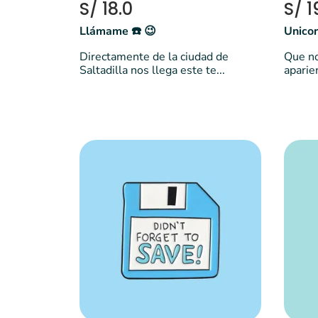
S/ 18.0
S/ 1
Llámame ☎️ 😉
Unicor
Directamente de la ciudad de
Que no
Saltadilla nos llega este te...
aparie