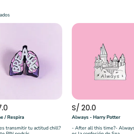
rados
7.0
S/ 20.0
e / Respira
Always - Harry Potter
s transmitir tu actitud chill?
- After all this time?- Alway
te PIN podrás ...
es la confesión de Sna...