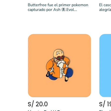
Butterfree fue el primer pokemon
El cas
capturado por Ash 🦋.Evol...
alegría
S/ 20.0
S/ 1