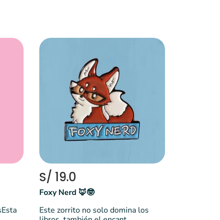
S/ 19.0
Foxy Nerd 🦊🤓
sEsta
Este zorrito no solo domina los
libros, también el encant...