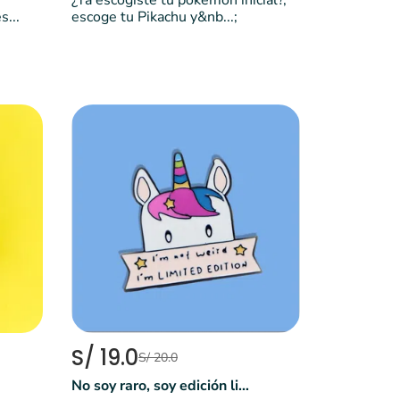
¿Ya escogiste tu pokemon inicial?,
s...
escoge tu Pikachu y&nb...;
S/ 19.0
S/ 20.0
No soy raro, soy edición limitada 🦄