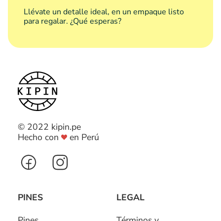
Llévate un detalle ideal, en un empaque listo
para regalar. ¿Qué esperas?
© 2022 kipin.pe
Hecho con
en Perú
PINES
LEGAL
Pines
Términos y