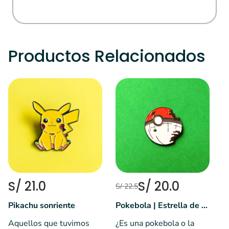
Productos Relacionados
S
E
C
🎩
S/ 21.0
S/ 20.0
S/ 22.5
Pikachu sonriente
Pokebola | Estrella de la muerte | Pokemón
Aquellos que tuvimos
¿Es una pokebola o la