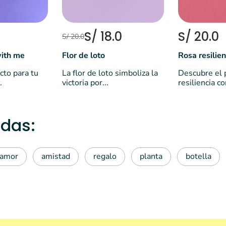
S/ 18.0
S/ 20.0
S/ 20.0
with me
Flor de loto
Rosa resilie
cto para tu
La flor de loto simboliza la
Descubre el 
.
victoria por...
resiliencia co
das:
amor
amistad
regalo
planta
botella