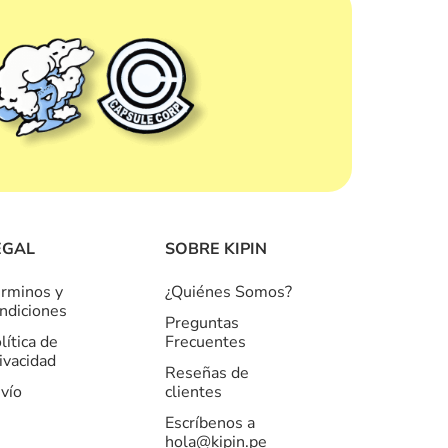
EGAL
SOBRE KIPIN
rminos y
¿Quiénes Somos?
ndiciones
Preguntas
lítica de
Frecuentes
ivacidad
Reseñas de
vío
clientes
Escríbenos a
hola@kipin.pe