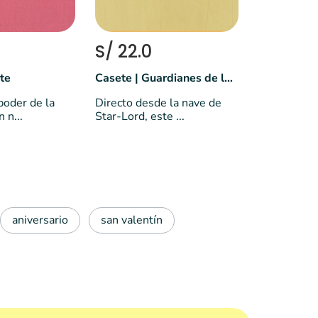
S/ 22.0
nte
Casete | Guardianes de la galáxia
poder de la
Directo desde la nave de
n n...
Star-Lord, este ...
aniversario
san valentín