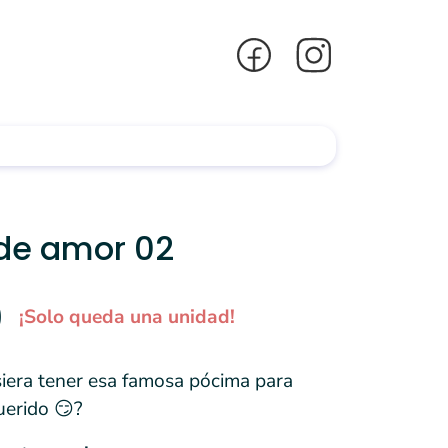
de amor 02
0
¡Solo queda una unidad!
siera tener esa famosa pócima para
querido 😏?