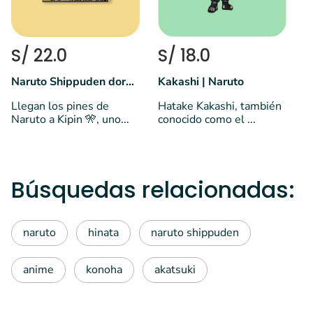
p
S/ 22.0
S/ 18.0
Naruto Shippuden dorado
Kakashi | Naruto
Llegan los pines de
Hatake Kakashi, también
Naruto a Kipin 🎌, uno...
conocido como el ...
Búsquedas relacionadas:
naruto
hinata
naruto shippuden
anime
konoha
akatsuki