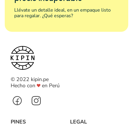
Llévate un detalle ideal, en un empaque listo
para regalar. ¿Qué esperas?
© 2022 kipin.pe
Hecho con
en Perú
PINES
LEGAL