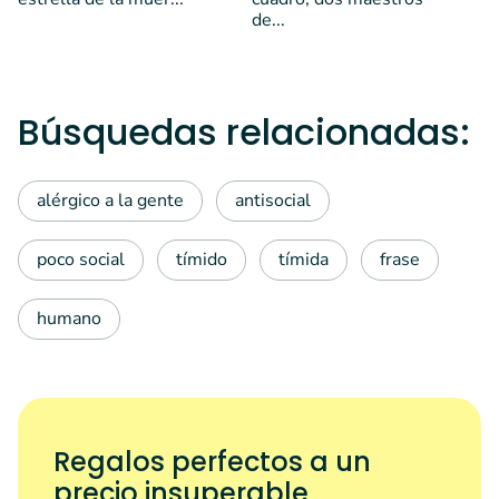
de...
Búsquedas relacionadas:
alérgico a la gente
antisocial
poco social
tímido
tímida
frase
humano
Regalos perfectos a un
precio insuperable