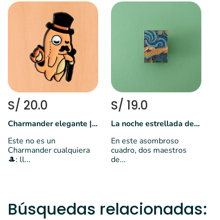
S
S
l
S/ 20.0
S/ 19.0
Charmander elegante | Pokemon
La noche estrellada de la creación de Adán
Este no es un
En este asombroso
Charmander cualquiera
cuadro, dos maestros
🎩: ll...
de...
Búsquedas relacionadas: