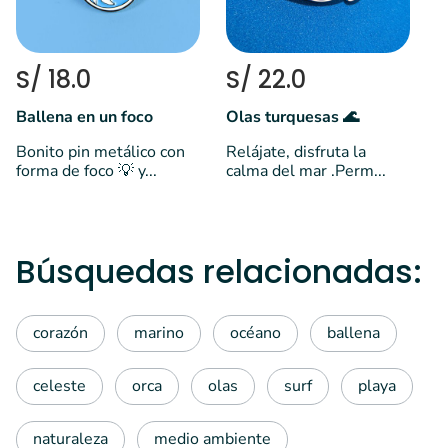
o
S/ 18.0
S/ 22.0
Ballena en un foco
Olas turquesas 🌊
Bonito pin metálico con
Relájate, disfruta la
forma de foco 💡 y...
calma del mar .Perm...
Búsquedas relacionadas:
corazón
marino
océano
ballena
celeste
orca
olas
surf
playa
naturaleza
medio ambiente