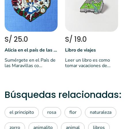
P
q
S/ 25.0
S/ 19.0
Alicia en el país de las maravillas
Libro de viajes
Sumérgete en el País de
Leer un libro es como
las Maravillas co...
tomar vacaciones de...
Búsquedas relacionadas:
el principito
rosa
flor
naturaleza
zorro
animalito
animal
libros