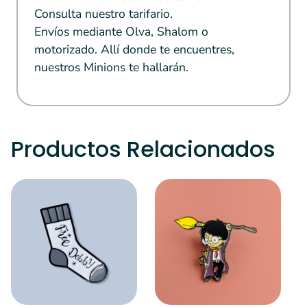
Consulta nuestro tarifario.
Envíos mediante Olva, Shalom o
motorizado. Allí donde te encuentres,
nuestros Minions te hallarán.
Productos Relacionados
S
L
¿
P
ha