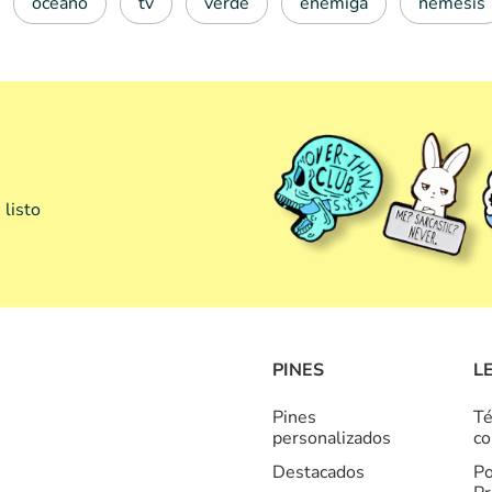
océano
tv
verde
enemiga
némesis
 listo
PINES
L
Pines
Té
personalizados
co
Destacados
Po