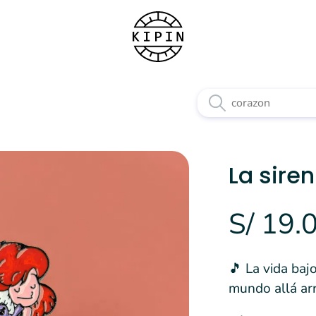
La siren
S/ 19.
🎵 La vida baj
mundo allá arr