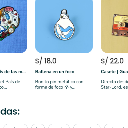
S/ 18.0
S/ 22.0
Alicia en el país de las maravillas
Ballena en un foco
el País de
Bonito pin metálico con
Directo desd
o...
forma de foco 💡 y...
Star-Lord, est
das: