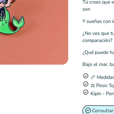
Tú crees que e
son
Y sueñas con i
¿No ves que t
comparación?
¿Qué puede ha
Bajo el mar, ba
📏 Medida
⚖️ Peso: 5
Kipin - Per
Consultar