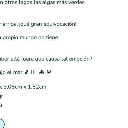
n otros lagos las algas más verdes
r arriba, ¡qué gran equivocación!
u propio mundo no tiene
ber allá fuera que causa tal emoción?
jo el mar 🎵 🧜‍♀️ 🐙 🦀
s: 3.05cm x 1.52cm
gr
ú