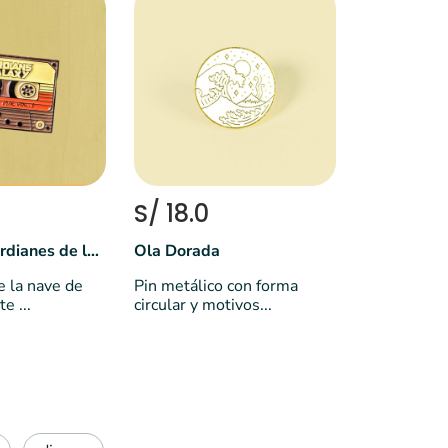
S/ 18.0
Casete | Guardianes de la galáxia
Ola Dorada
e la nave de
Pin metálico con forma
e ...
circular y motivos...