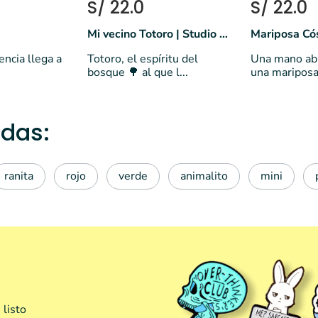
S/ 22.0
S/ 22.0
Mi vecino Totoro | Studio Ghibli 🎬
Mariposa Có
encia llega a
Totoro, el espíritu del
Una mano abi
bosque 🌳 al que l...
una mariposa 
das:
ranita
rojo
verde
animalito
mini
 listo