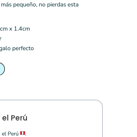
n más pequeño, no pierdas esta
2cm x 1.4cm
r
egalo perfecto
 el Perú
 el Perú
.