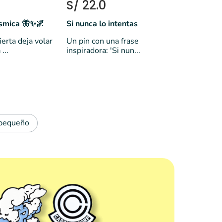
S/ 22.0
smica 🦋✨🌌
Si nunca lo intentas
erta deja volar
Un pin con una frase
...
inspiradora: 'Si nun...
pequeño