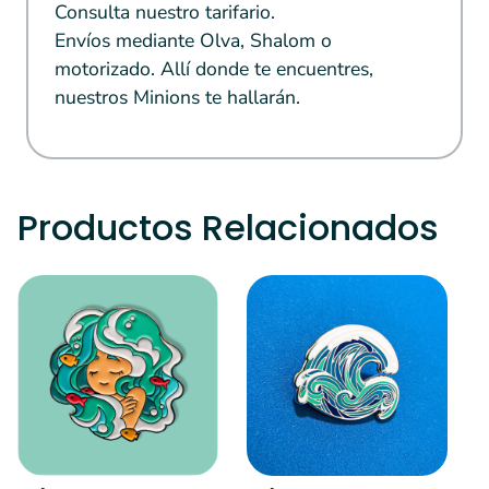
Consulta nuestro tarifario.
Envíos mediante Olva, Shalom o
motorizado. Allí donde te encuentres,
nuestros Minions te hallarán.
Productos Relacionados
S
R
S
l