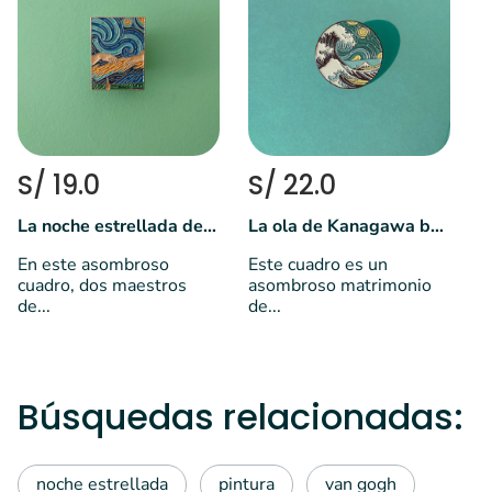
E
L
V
S/ 19.0
S/ 22.0
La noche estrellada de la creación de Adán
La ola de Kanagawa bajo la noche estrellada
En este asombroso
Este cuadro es un
cuadro, dos maestros
asombroso matrimonio
de...
de...
Búsquedas relacionadas:
noche estrellada
pintura
van gogh