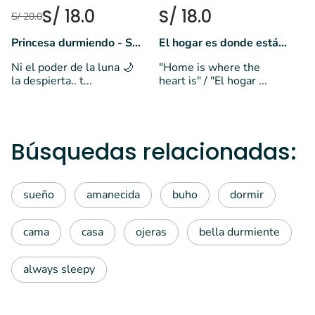
S/ 18.0
S/ 18.0
S/ 20.0
Princesa durmiendo - Sailor Moon 🌙
El hogar es donde está el corazón
Ni el poder de la luna 🌙
"Home is where the
la despierta.. t...
heart is" / "El hogar ...
Búsquedas relacionadas:
sueño
amanecida
buho
dormir
cama
casa
ojeras
bella durmiente
always sleepy