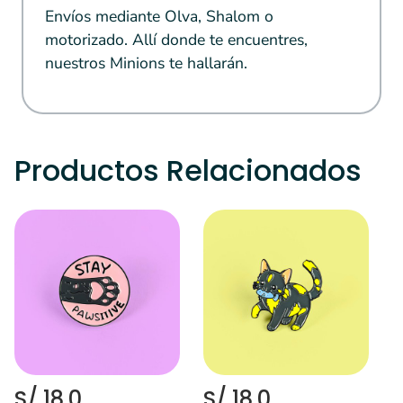
Envíos mediante Olva, Shalom o
motorizado. Allí donde te encuentres,
nuestros Minions te hallarán.
Productos Relacionados
S
M
¿
v
S/ 18.0
S/ 18.0