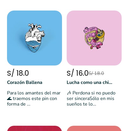
S/ 18.0
S/ 16.0
S/ 18.0
Corazón Ballena
Lucha como una chica - Sailor Moon 🌙
Para los amantes del mar
🎶 Perdona si no puedo
🌊 traemos este pin con
ser sinceraSólo en mis
forma de ...
sueños te lo...