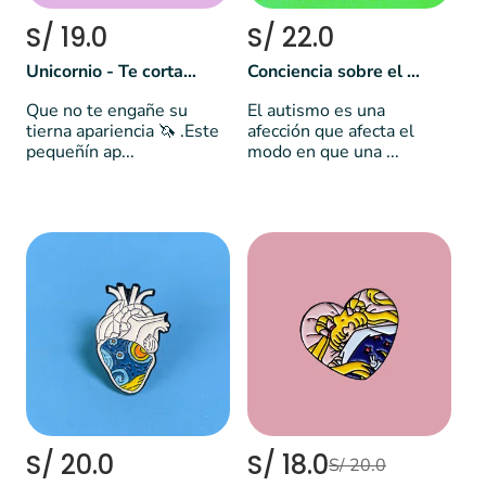
S/ 19.0
S/ 22.0
Unicornio - Te cortaré 🦄
Conciencia sobre el autismo
Que no te engañe su
El autismo es una
tierna apariencia 🦄 .Este
afección que afecta el
pequeñín ap...
modo en que una ...
S/ 20.0
S/ 18.0
S/ 20.0