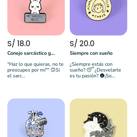
S/ 18.0
S/ 20.0
Conejo sarcástico gruñón
Siempre con sueño
"Haz lo que quieras, no te
¿Siempre estás con
preocupes por mí"" 🙃Si
sueño? 😴¿Desvelarte
el sarc...
es tu pasión? 🌚¡So...