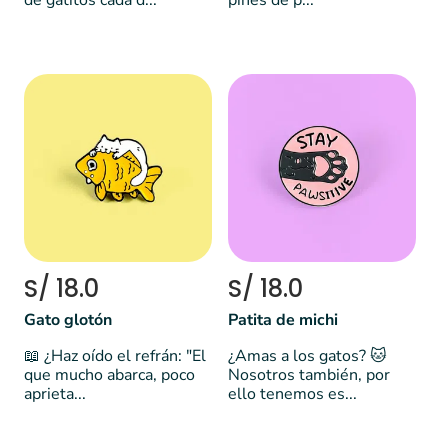
de gatitos cada d...
pines de p...
S/ 18.0
S/ 18.0
Gato glotón
Patita de michi
📖 ¿Haz oído el refrán: "El
¿Amas a los gatos? 🐱
que mucho abarca, poco
Nosotros también, por
aprieta...
ello tenemos es...