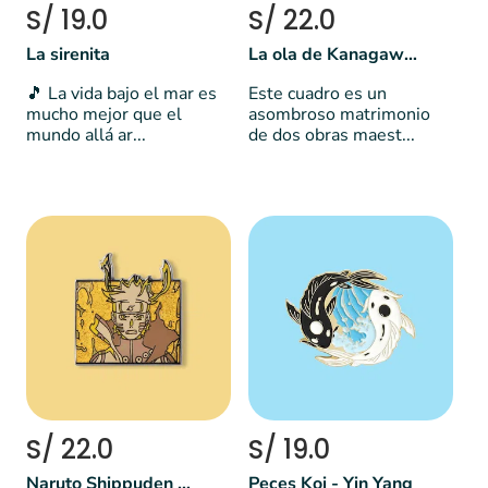
S/ 19.0
S/ 22.0
La sirenita
La ola de Kanagawa bajo la noche estrellada
🎵 La vida bajo el mar es
Este cuadro es un
mucho mejor que el
asombroso matrimonio
mundo allá ar...
de dos obras maest...
S/ 22.0
S/ 19.0
Naruto Shippuden dorado
Peces Koi - Yin Yang