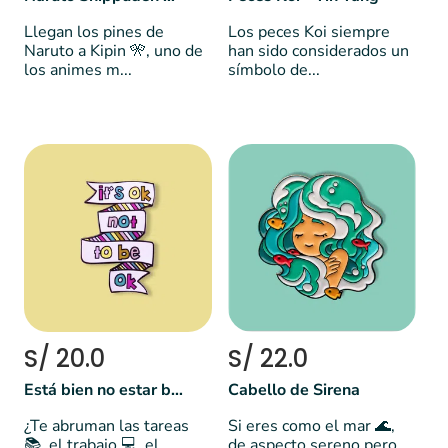
Llegan los pines de
Los peces Koi siempre
Naruto a Kipin 🎌, uno de
han sido considerados un
los animes m...
símbolo de...
S/ 20.0
S/ 22.0
Está bien no estar bien
Cabello de Sirena
¿Te abruman las tareas
Si eres como el mar 🌊,
📚, el trabajo 💻, el
de aspecto sereno pero