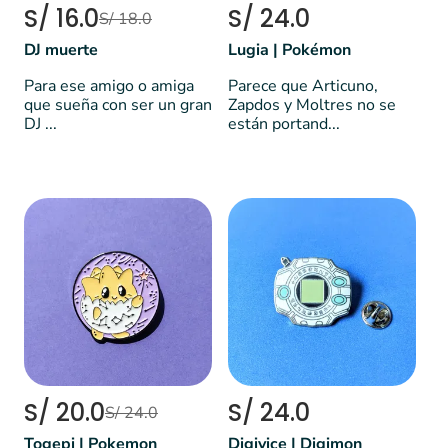
S/ 16.0
S/ 24.0
S/ 18.0
DJ muerte
Lugia | Pokémon
Para ese amigo o amiga
Parece que Articuno,
que sueña con ser un gran
Zapdos y Moltres no se
DJ ...
están portand...
S/ 20.0
S/ 24.0
S/ 24.0
Togepi | Pokemon
Digivice | Digimon