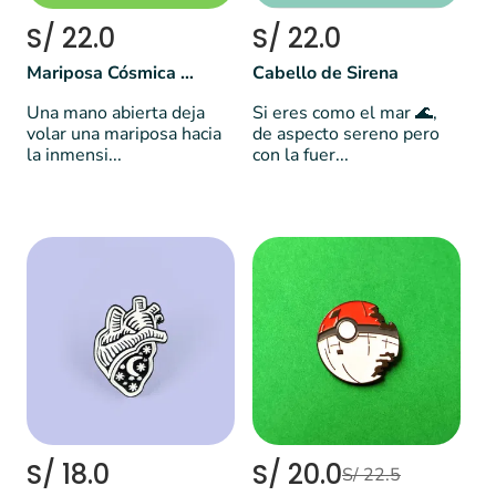
S/ 22.0
S/ 22.0
Mariposa Cósmica 🦋✨🌌
Cabello de Sirena
Una mano abierta deja
Si eres como el mar 🌊,
volar una mariposa hacia
de aspecto sereno pero
la inmensi...
con la fuer...
S/ 18.0
S/ 20.0
S/ 22.5