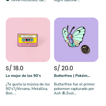
🎩: lleva monóculo, ba...
logró cautivar...
S/ 18.0
S/ 20.0
Lo mejor de los 90's
Butterfree | Pokémon Mariposa
¿Te gusta la música de los
Butterfree fue el primer
90's?¿Nirvana, Metallica,
pokemon capturado por
Bon ...
Ash 🦋.Evol...