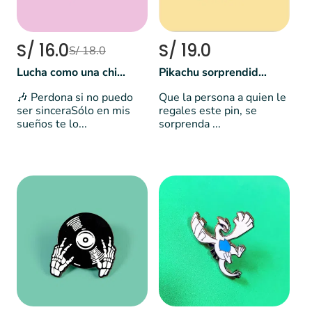
S/ 16.0
S/ 19.0
S/ 18.0
Lucha como una chica - Sailor Moon 🌙
Pikachu sorprendido | Pokémon
🎶 Perdona si no puedo
Que la persona a quien le
ser sinceraSólo en mis
regales este pin, se
sueños te lo...
sorprenda ...