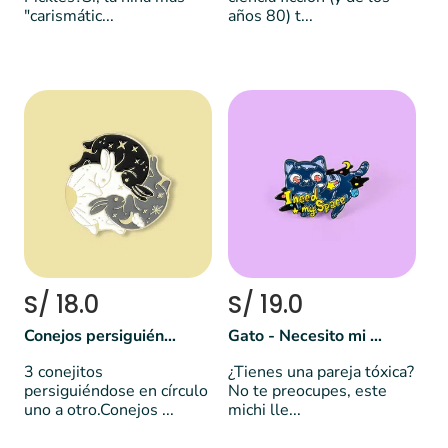
"carismátic...
años 80) t...
S/ 18.0
S/ 19.0
Conejos persiguiéndose
Gato - Necesito mi espacio
3 conejitos
¿Tienes una pareja tóxica?
persiguiéndose en círculo
No te preocupes, este
uno a otro.Conejos ...
michi lle...