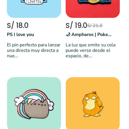
S/ 18.0
S/ 19.0
S/ 21.0
PS I love you
🌙 Ampharos | Pokemón
El pin perfecto para lanzar
La luz que emite su cola
una directa muy directa a
puede verse desde el
nue...
espacio, de...