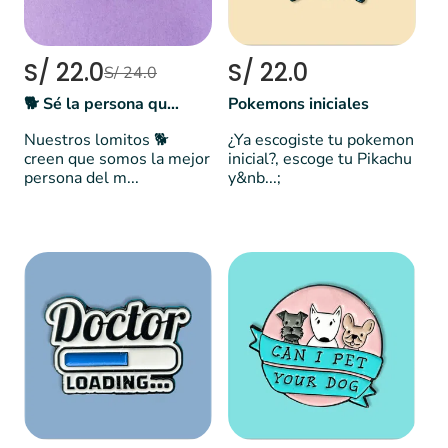
S/ 22.0
S/ 22.0
S/ 24.0
🐕 Sé la persona que tu perrito piensa que eres
Pokemons iniciales
Nuestros lomitos 🐕
¿Ya escogiste tu pokemon
creen que somos la mejor
inicial?, escoge tu Pikachu
persona del m...
y&nb...;