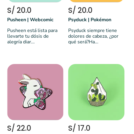
S/ 20.0
S/ 20.0
Pusheen | Webcomic
Psyduck | Pokémon
Pusheen está lista para
Psyduck siempre tiene
llevarte tu dósis de
dolores de cabeza, ¿por
alegría diar...
qué será?Ha...
S/ 22.0
S/ 17.0