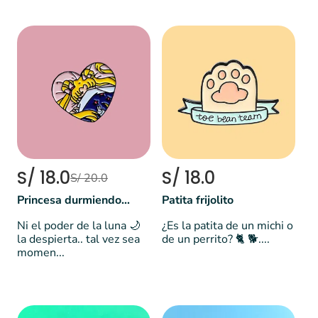
S/ 18.0
S/ 18.0
S/ 20.0
Princesa durmiendo - Sailor Moon 🌙
Patita frijolito
Ni el poder de la luna 🌙
¿Es la patita de un michi o
la despierta.. tal vez sea
de un perrito? 🐈 🐕....
momen...