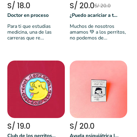
S/ 18.0
S/ 20.0
S/ 20.0
Doctor en proceso
¿Puedo acariciar a tu perro?
Para ti que estudias
Muchos de nosotros
medicina, una de las
amamos 💚 a los perritos,
carreras que re...
no podemos de...
S/ 19.0
S/ 20.0
Club de los perritos cools 🐕😎
Ayuda psiquiátrica | Peanuts