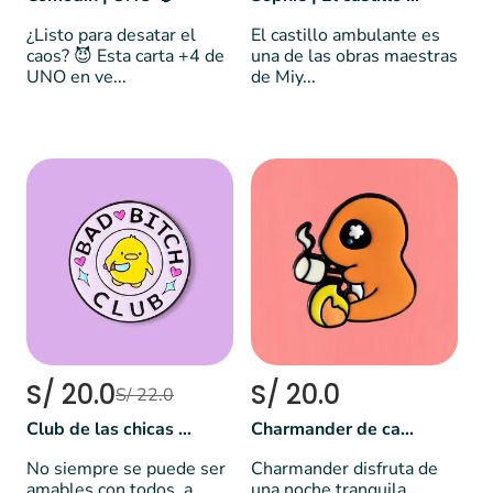
¿Listo para desatar el
El castillo ambulante es
caos? 😈 Esta carta +4 de
una de las obras maestras
UNO en ve...
de Miy...
S/ 20.0
S/ 20.0
S/ 22.0
Club de las chicas malas 🐥
Charmander de campamento | Pokemon
No siempre se puede ser
Charmander disfruta de
amables con todos, a
una noche tranquila