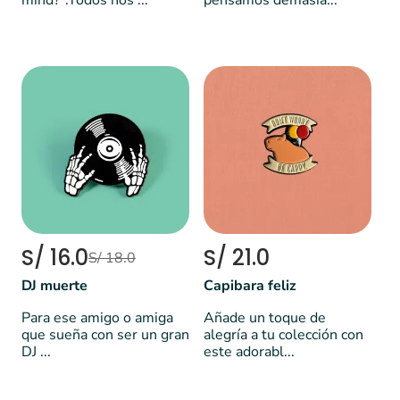
mind?".Todos nos ...
pensamos demasia...
S/ 16.0
S/ 21.0
S/ 18.0
DJ muerte
Capibara feliz
Para ese amigo o amiga
Añade un toque de
que sueña con ser un gran
alegría a tu colección con
DJ ...
este adorabl...