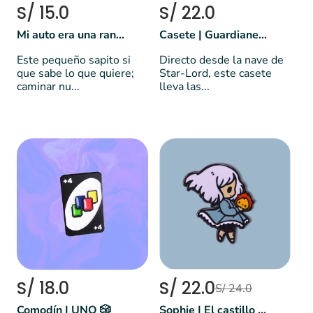
S/ 15.0
S/ 22.0
Mi auto era una rana 🐸
Casete | Guardianes de la galáxia
Este pequeño sapito si
Directo desde la nave de
que sabe lo que quiere;
Star-Lord, este casete
caminar nu...
lleva las...
S/ 18.0
S/ 22.0
S/ 24.0
Comodín | UNO 🎲
Sophie | El castillo ambulante 🏰